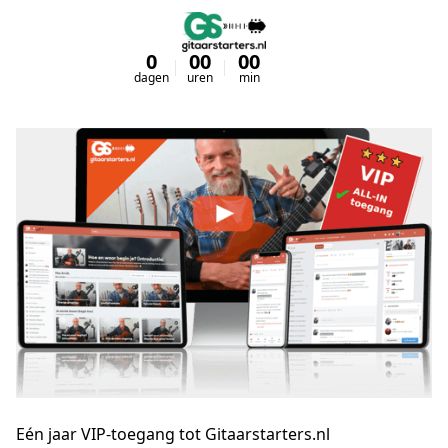
0
00
00
00
dagen
uren
min
sec
Eén jaar VIP-toegang tot Gitaarstarters.nl