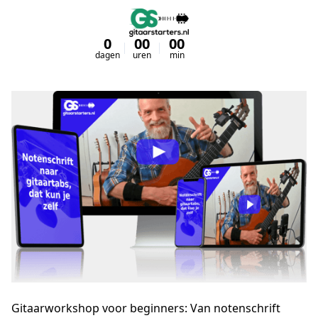
0
00
00
00
dagen
uren
min
sec
Gitaarworkshop voor beginners: Van notenschrift